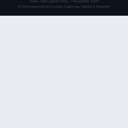
Daten: OpenLigaDB (ODbL), TheSportsDB, ESPN
© 2026 ergebnisse1.de | Fußball-Ergebnisse, Tabellen & Statistiken