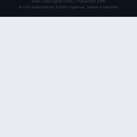
Daten: OpenLigaDB (ODbL), TheSportsDB, ESPN
© 2026 ergebnisse1.de | Fußball-Ergebnisse, Tabellen & Statistiken