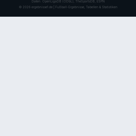
Daten: OpenLigaDB (ODbL), TheSportsDB, ESPN
© 2026 ergebnisse1.de | Fußball-Ergebnisse, Tabellen & Statistiken