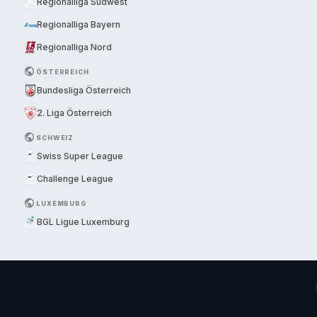
Regionalliga Südwest
Regionalliga Bayern
Regionalliga Nord
PUBLIC
ÖSTERREICH
Bundesliga Österreich
2. Liga Österreich
PUBLIC
SCHWEIZ
Swiss Super League
Challenge League
PUBLIC
LUXEMBURG
BGL Ligue Luxemburg