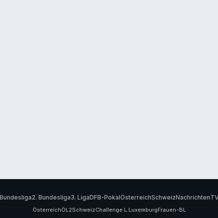
Bundesliga
2. Bundesliga
3. Liga
DFB-Pokal
Österreich
Schweiz
Nachrichten
T
Österreich
ÖL2
Schweiz
Challenge L.
Luxemburg
Frauen-BL