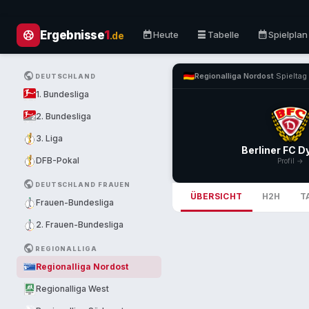
sports_soccer
today
table_rows
calendar_month
Ergebnisse
1
Heute
Tabelle
Spielplan
.de
PUBLIC
Regionalliga Nordost
·
Spieltag
DEUTSCHLAND
1. Bundesliga
2. Bundesliga
3. Liga
Berliner FC 
DFB-Pokal
Profil →
PUBLIC
DEUTSCHLAND FRAUEN
ÜBERSICHT
H2H
T
Frauen-Bundesliga
2. Frauen-Bundesliga
PUBLIC
REGIONALLIGA
Regionalliga Nordost
Regionalliga West