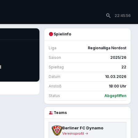
search
22:45:57
info
Spielinfo
Liga
Regionalliga Nordost
Saison
2025/26
I
Spieltag
22
Datum
10.03.2026
Anstoß
18:00 Uhr
Status
Abgepfiffen
group
Teams
Berliner FC Dynamo
Vereinsprofil →