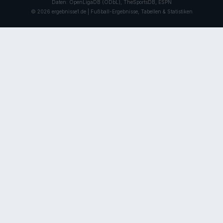
Daten: OpenLigaDB (ODbL), TheSportsDB, ESPN
© 2026 ergebnisse1.de | Fußball-Ergebnisse, Tabellen & Statistiken