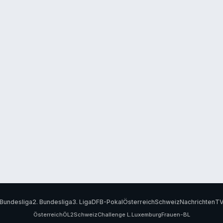
Bundesliga
2. Bundesliga
3. Liga
DFB-Pokal
Österreich
Schweiz
Nachrichten
T
Österreich
ÖL2
Schweiz
Challenge L.
Luxemburg
Frauen-BL