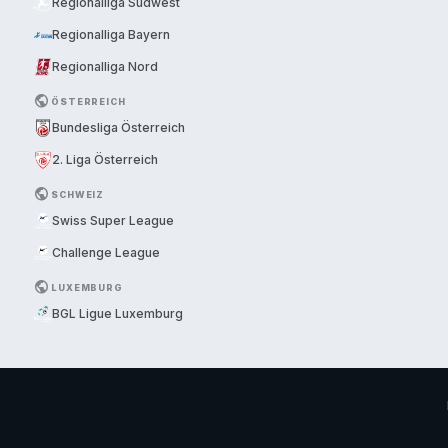
Regionalliga Südwest
Regionalliga Bayern
Regionalliga Nord
PUBLIC
ÖSTERREICH
Bundesliga Österreich
2. Liga Österreich
PUBLIC
SCHWEIZ
Swiss Super League
Challenge League
PUBLIC
LUXEMBURG
BGL Ligue Luxemburg