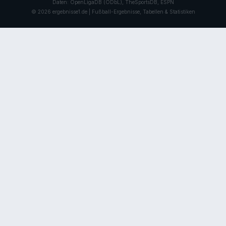
Daten: OpenLigaDB (ODbL), TheSportsDB, ESPN
© 2026 ergebnisse1.de | Fußball-Ergebnisse, Tabellen & Statistiken