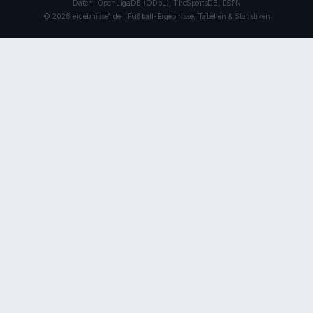
Daten: OpenLigaDB (ODbL), TheSportsDB, ESPN
© 2026 ergebnisse1.de | Fußball-Ergebnisse, Tabellen & Statistiken