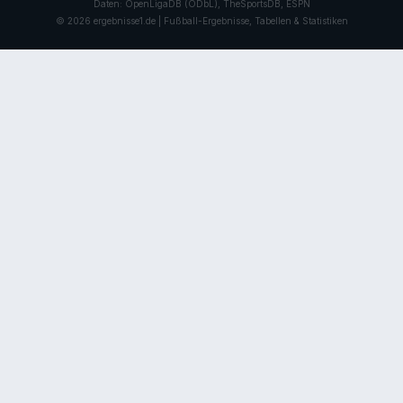
Daten: OpenLigaDB (ODbL), TheSportsDB, ESPN
© 2026 ergebnisse1.de | Fußball-Ergebnisse, Tabellen & Statistiken