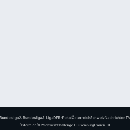
Bundesliga
2. Bundesliga
3. Liga
DFB-Pokal
Österreich
Schweiz
Nachrichten
T
Österreich
ÖL2
Schweiz
Challenge L.
Luxemburg
Frauen-BL