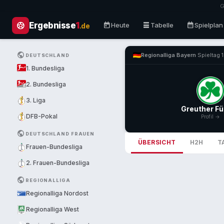
G
sports_soccer
today
table_rows
calendar_month
Ergebnisse
1
Heute
Tabelle
Spielplan
.de
PUBLIC
Regionalliga Bayern
·
Spieltag 
DEUTSCHLAND
1. Bundesliga
2. Bundesliga
3. Liga
Greuther Für
DFB-Pokal
Profil →
PUBLIC
DEUTSCHLAND FRAUEN
ÜBERSICHT
H2H
T
Frauen-Bundesliga
2. Frauen-Bundesliga
PUBLIC
REGIONALLIGA
Regionalliga Nordost
Regionalliga West