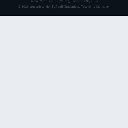
Daten: OpenLigaDB (ODbL), TheSportsDB, ESPN
© 2026 ergebnisse1.de | Fußball-Ergebnisse, Tabellen & Statistiken