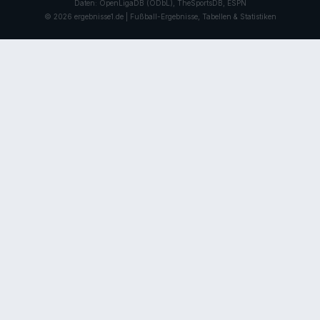
Daten: OpenLigaDB (ODbL), TheSportsDB, ESPN
© 2026 ergebnisse1.de | Fußball-Ergebnisse, Tabellen & Statistiken