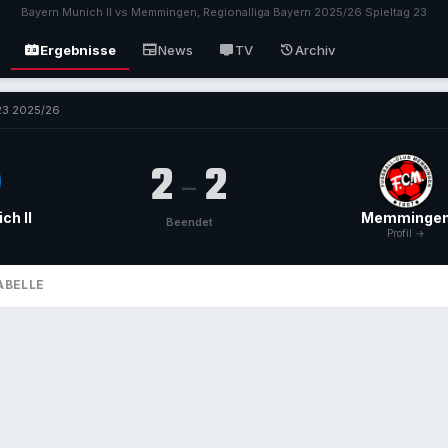
Bayern Munich II vs Memmingen, Regionalliga Bayern 2025/26 Spieltag 23
scoreboard
newspaper
tv
history
Ergebnisse
News
TV
Archiv
23
·
2025/26
2
2
–
ch II
Memminge
Beendet
Profil →
ABELLE