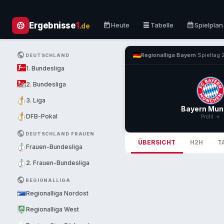
sports_soccer
today
table_rows
calendar_month
Ergebnisse
1
Heute
Tabelle
Spielplan
.de
PUBLIC
Regionalliga Bayern
·
Spieltag 
DEUTSCHLAND
1. Bundesliga
2. Bundesliga
3. Liga
Bayern Muni
DFB-Pokal
Profil →
PUBLIC
DEUTSCHLAND FRAUEN
ÜBERSICHT
H2H
T
Frauen-Bundesliga
2. Frauen-Bundesliga
PUBLIC
REGIONALLIGA
Regionalliga Nordost
Regionalliga West