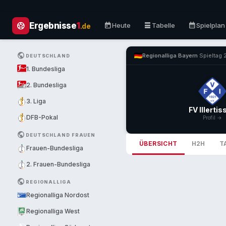
sports_soccer
today
table_rows
calendar_month
Ergebnisse
1
Heute
Tabelle
Spielplan
.de
PUBLIC
Regionalliga Bayern
·
Spieltag 
DEUTSCHLAND
1. Bundesliga
2. Bundesliga
3. Liga
FV Illertis
DFB-Pokal
Profil →
PUBLIC
DEUTSCHLAND FRAUEN
ÜBERSICHT
H2H
T
Frauen-Bundesliga
2. Frauen-Bundesliga
PUBLIC
REGIONALLIGA
Regionalliga Nordost
Regionalliga West