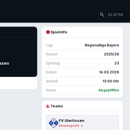
search
21:37:56
info
Spielinfo
Liga
Regionalliga Bayern
Saison
2025/26
usen
Spieltag
23
Datum
14.03.2026
Anstoß
13:00 Uhr
Status
Abgepfiffen
group
Teams
FV Illertissen
Vereinsprofil →