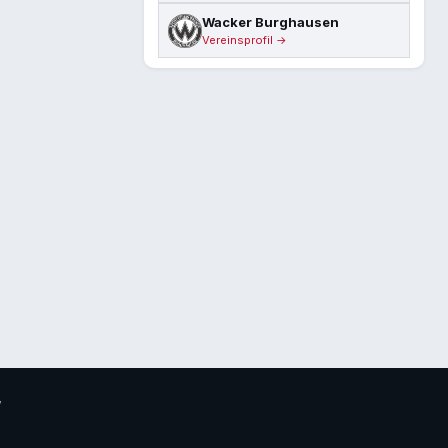
Wacker Burghausen
Vereinsprofil →
V