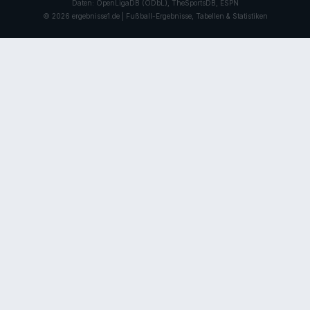
Daten: OpenLigaDB (ODbL), TheSportsDB, ESPN
© 2026 ergebnisse1.de | Fußball-Ergebnisse, Tabellen & Statistiken