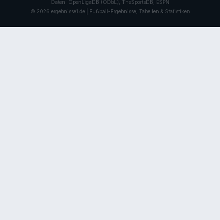
Daten: OpenLigaDB (ODbL), TheSportsDB, ESPN
© 2026 ergebnisse1.de | Fußball-Ergebnisse, Tabellen & Statistiken