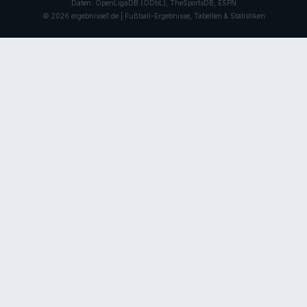
Daten: OpenLigaDB (ODbL), TheSportsDB, ESPN
© 2026 ergebnisse1.de | Fußball-Ergebnisse, Tabellen & Statistiken