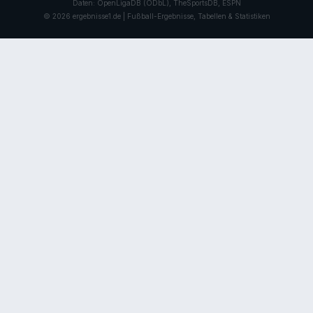
Daten: OpenLigaDB (ODbL), TheSportsDB, ESPN
© 2026 ergebnisse1.de | Fußball-Ergebnisse, Tabellen & Statistiken