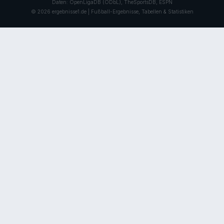
Daten: OpenLigaDB (ODbL), TheSportsDB, ESPN
© 2026 ergebnisse1.de | Fußball-Ergebnisse, Tabellen & Statistiken