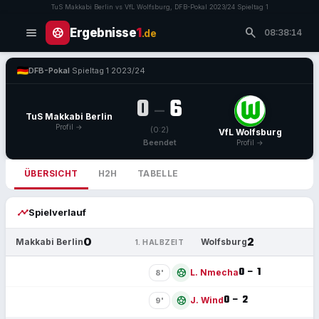
TuS Makkabi Berlin vs VfL Wolfsburg, DFB-Pokal 2023/24 Spieltag 1
menu
search
sports_soccer
Ergebnisse
1
.de
08:38:14
DFB-Pokal
·
Spieltag 1
·
2023/24
0
6
–
TuS Makkabi Berlin
Profil →
(0:2)
VfL Wolfsburg
Beendet
Profil →
ÜBERSICHT
H2H
TABELLE
timeline
Spielverlauf
0
2
Makkabi Berlin
Wolfsburg
1. HALBZEIT
0 – 1
sports_soccer
L. Nmecha
8'
0 – 2
sports_soccer
J. Wind
9'