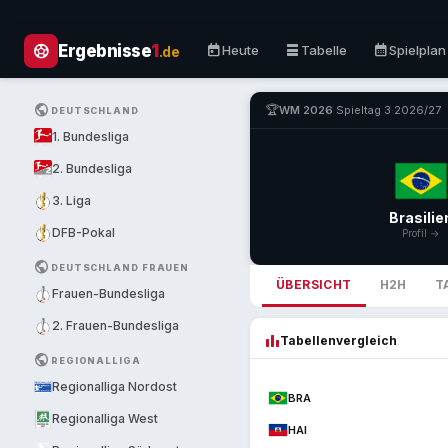
sports_soccer
today
table_rows
calendar_month
Ergebnisse
1
Heute
Tabelle
Spielplan
.de
PUBLIC
🏆
WM 2026
·
Spieltag 3
·
2026/27
DEUTSCHLAND
1. Bundesliga
2. Bundesliga
3. Liga
Brasilie
DFB-Pokal
Profil →
PUBLIC
DEUTSCHLAND FRAUEN
ÜBERSICHT
H2H
T
Frauen-Bundesliga
2. Frauen-Bundesliga
leaderboard
Tabellenvergleich
PUBLIC
REGIONALLIGA
Regionalliga Nordost
BRA
Regionalliga West
HAI