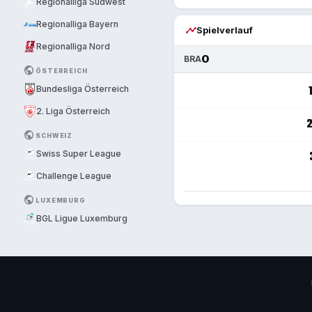
Regionalliga Südwest
Regionalliga Bayern
timeline
Spielverlauf
Regionalliga Nord
0
BRA
PUBLIC
ÖSTERREICH
Bundesliga Österreich
2. Liga Österreich
2
PUBLIC
SCHWEIZ
Swiss Super League
Challenge League
PUBLIC
LUXEMBURG
BGL Ligue Luxemburg