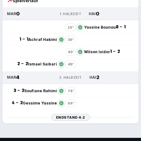
timeline
Spielverlauf
0
0
MAR
HAI
1. HALBZEIT
0 – 1
sports_soccer
Yassine Bounou
10'
1 – 1
sports_soccer
Achraf Hakimi
39'
1 – 2
sports_soccer
Wilson Isidor
43'
2 – 2
sports_soccer
Ismael Saibari
45'
4
2
MAR
HAI
2. HALBZEIT
3 – 2
sports_soccer
Soufiane Rahimi
78'
4 – 2
sports_soccer
Gessime Yassine
89'
ENDSTAND 4:2