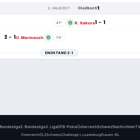
1
Gladbach
2. HALBZEIT
1 – 1
sports_soccer
K. Itakura
47'
2 – 1
sports_soccer
O. Marmoush
70'
ENDSTAND 2:1
Bundesliga
2. Bundesliga
3. Liga
DFB-Pokal
Österreich
Schweiz
Nachrichten
T
Österreich
ÖL2
Schweiz
Challenge L.
Luxemburg
Frauen-BL