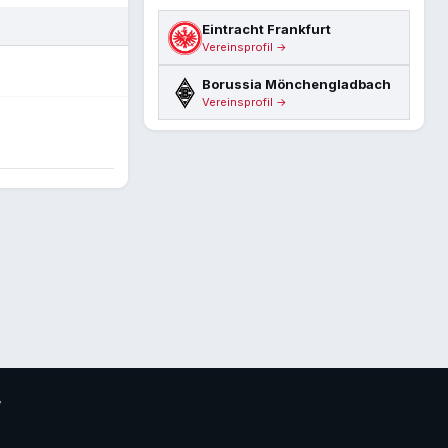
Eintracht Frankfurt
Vereinsprofil →
Borussia Mönchengladbach
Vereinsprofil →
V