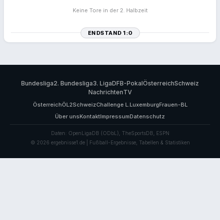
Keine Tore in der 2. Halbzeit
ENDSTAND 1:0
Bundesliga
2. Bundesliga
3. Liga
DFB-Pokal
Österreich
Schweiz
Nachrichten
TV
Österreich
ÖL2
Schweiz
Challenge L.
Luxemburg
Frauen-BL
Über uns
Kontakt
Impressum
Datenschutz
Daten: OpenLigaDB (ODbL), TheSportsDB, ESPN
© 2026 ergebnisse1.de | Fußball-Ergebnisse, Tabellen & Statistiken