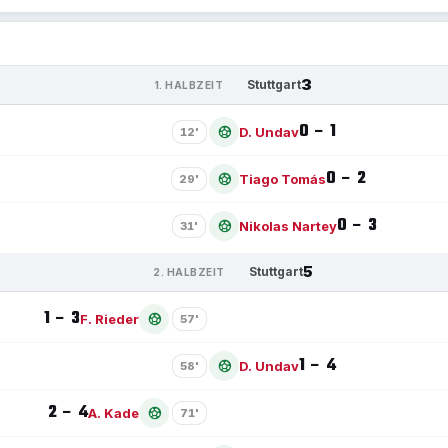
3
Stuttgart
1. HALBZEIT
0 – 1
sports_soccer
D. Undav
12'
0 – 2
sports_soccer
Tiago Tomás
29'
0 – 3
sports_soccer
Nikolas Nartey
31'
5
Stuttgart
2. HALBZEIT
1 – 3
sports_soccer
F. Rieder
57'
1 – 4
sports_soccer
D. Undav
58'
2 – 4
sports_soccer
A. Kade
71'