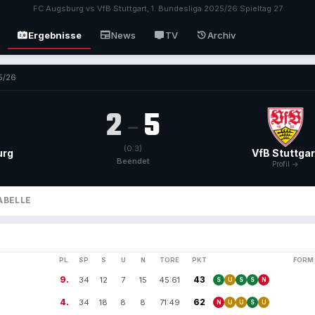
FC Augsburg vs VfB Stuttgart, 1. Bundesliga 2025/26 Spieltag 27
scoreboard
newspaper
tv
history
Ergebnisse
News
TV
Archiv
5/26
2
5
–
(0:3)
urg
VfB Stuttgar
Beendet
Profil →
ABELLE
PL.
SP
S
U
N
TORE
PKT
FORM
9.
43
34
12
7
15
45:61
S
U
S
S
N
4.
62
34
18
8
8
71:49
N
U
U
S
U