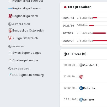
Regionalliga Südwest
bar_chart
Tore pro Saison
Regionalliga Bayern
Regionalliga Nord
2023/24
2. Bundesliga
PUBLIC
ÖSTERREICH
2023/24
DFB-Pokal
Bundesliga Österreich
2021/22
2. Bundesliga
2. Liga Österreich
2020/21
2. Bundesliga
PUBLIC
SCHWEIZ
Swiss Super League
sports_soccer
Alle Tore (9)
Challenge League
sports_soccer
Osnabrück
20.08.2023
PUBLIC
LUXEMBURG
BGL Ligue Luxemburg
12.08.2023
Karlsruhe
12.02.2022
Schalke
07.11.2021