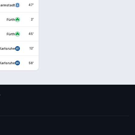
armstadt
47'
Fürth
2'
Fürth
45'
Karlsruhe
12'
Karlsruhe
58'
V