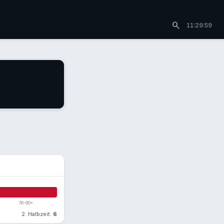
search
11:29:59
76-90+
2. Halbzeit:
6