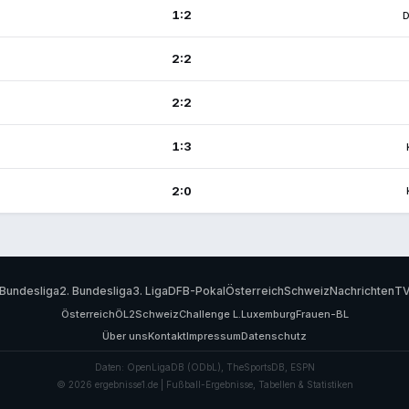
1:2
D
2:2
2:2
1:3
2:0
Bundesliga
2. Bundesliga
3. Liga
DFB-Pokal
Österreich
Schweiz
Nachrichten
T
Österreich
ÖL2
Schweiz
Challenge L.
Luxemburg
Frauen-BL
Über uns
Kontakt
Impressum
Datenschutz
Daten: OpenLigaDB (ODbL), TheSportsDB, ESPN
© 2026 ergebnisse1.de | Fußball-Ergebnisse, Tabellen & Statistiken