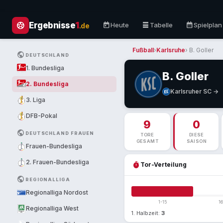
sports_soccer
today
table_rows
calendar_month
Ergebnisse
1
Heute
Tabelle
Spielplan
.de
Fußball
›
Karlsruhe
› B. Goller
PUBLIC
DEUTSCHLAND
1. Bundesliga
B. Goller
2. Bundesliga
Karlsruher SC →
3. Liga
DFB-Pokal
9
0
PUBLIC
DEUTSCHLAND FRAUEN
TORE
DIESE
GESAMT
SAISON
Frauen-Bundesliga
2. Frauen-Bundesliga
timer
Tor-Verteilung
PUBLIC
REGIONALLIGA
Regionalliga Nordost
1-15
1
Regionalliga West
1. Halbzeit:
3