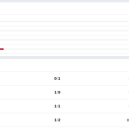
0:1
1:9
1:1
1:2
D