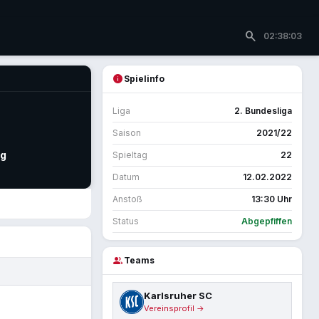
search
02:38:03
info
Spielinfo
Liga
2. Bundesliga
Saison
2021/22
rg
Spieltag
22
Datum
12.02.2022
Anstoß
13:30 Uhr
Status
Abgepfiffen
group
Teams
Karlsruher SC
Vereinsprofil →