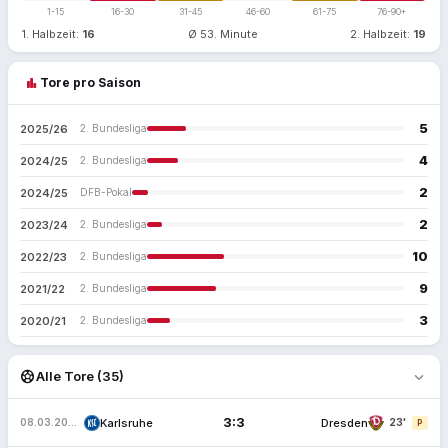
1-15
16-30
31-45
46-60
61-75
76-90+
1. Halbzeit:
16
Ø 53. Minute
2. Halbzeit:
19
bar_chart
Tore pro Saison
5
2025/26
2. Bundesliga
4
2024/25
2. Bundesliga
2
2024/25
DFB-Pokal
2
2023/24
2. Bundesliga
10
2022/23
2. Bundesliga
9
2021/22
2. Bundesliga
3
2020/21
2. Bundesliga
expand_more
sports_soccer
Alle Tore (35)
3:3
Karlsruhe
Dresden
08.03.2026
23'
P