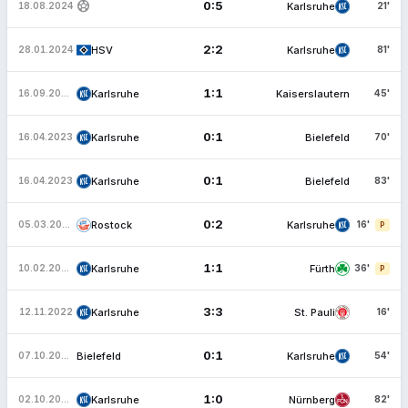
sports_soccer
0:5
Karlsruhe
18.08.2024
21'
2:2
HSV
Karlsruhe
28.01.2024
81'
1:1
Karlsruhe
Kaiserslautern
16.09.2023
45'
0:1
Karlsruhe
Bielefeld
16.04.2023
70'
0:1
Karlsruhe
Bielefeld
16.04.2023
83'
0:2
Rostock
Karlsruhe
05.03.2023
16'
P
1:1
Karlsruhe
Fürth
10.02.2023
36'
P
3:3
Karlsruhe
St. Pauli
12.11.2022
16'
0:1
Bielefeld
Karlsruhe
07.10.2022
54'
1:0
Karlsruhe
Nürnberg
02.10.2022
82'