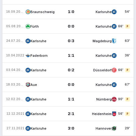
1:0
Braunschweig
Karlsruhe
16.09.2022
54'
0:0
Fürth
Karlsruhe
05.08.2022
66'
P
0:3
Karlsruhe
Magdeburg
24.07.2022
63'
1:1
Paderborn
Karlsruhe
10.04.2022
36'
0:2
Karlsruhe
Düsseldorf
03.04.2022
66'
P
0:0
Aue
Karlsruhe
18.03.2022
67'
1:1
Karlsruhe
Nürnberg
12.02.2022
90'
P
2:1
Karlsruhe
Heidenheim
12.12.2021
56'
P
3:0
Karlsruhe
Hannover
27.11.2021
29'