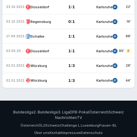
1:1
Düsseldorf
Karlsruhe
23.10.2021
22'
0:1
Regensburg
Karlsruhe
02.10.2021
14'
1:1
Schalke
Karlsruhe
17.09.2021
88'
1:1
Düsseldorf
Karlsruhe
03.05.2021
80'
P
1:3
Würzburg
Karlsruhe
02.01.2021
28'
1:3
Würzburg
Karlsruhe
02.01.2021
44'
Bundesliga
2. Bundesliga
3. Liga
DFB-Pokal
Österreich
Schweiz
Nachrichten
TV
Österreich
ÖL2
Schweiz
Challenge L.
Luxemburg
Frauen-BL
Über uns
Kontakt
Impressum
Datenschutz