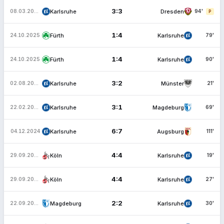
3:3
Karlsruhe
Dresden
08.03.2026
94'
P
1:4
Fürth
Karlsruhe
24.10.2025
79'
1:4
Fürth
Karlsruhe
24.10.2025
90'
3:2
Karlsruhe
Münster
02.08.2025
21'
3:1
Karlsruhe
Magdeburg
22.02.2025
69'
6:7
Karlsruhe
Augsburg
04.12.2024
111'
4:4
Köln
Karlsruhe
29.09.2024
19'
4:4
Köln
Karlsruhe
29.09.2024
27'
2:2
Magdeburg
Karlsruhe
22.09.2024
30'