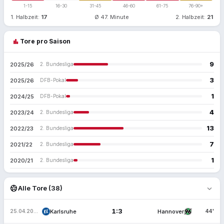
1-15
16-30
31-45
46-60
61-75
76-90+
1. Halbzeit:
17
Ø 47. Minute
2. Halbzeit:
21
bar_chart
Tore pro Saison
9
2025/26
2. Bundesliga
3
2025/26
DFB-Pokal
1
2024/25
DFB-Pokal
4
2023/24
2. Bundesliga
13
2022/23
2. Bundesliga
7
2021/22
2. Bundesliga
1
2020/21
2. Bundesliga
expand_more
sports_soccer
Alle Tore (38)
1:3
Karlsruhe
Hannover
25.04.2026
44'