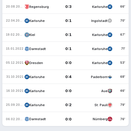
0:3
Regensburg
Karlsruhe
20.08.2022
66'
sports_soccer
0:1
Karlsruhe
Ingolstadt
22.04.2022
70'
0:1
Kiel
Karlsruhe
19.02.2022
67'
0:1
Darmstadt
Karlsruhe
15.01.2022
71'
0:0
Dresden
Karlsruhe
05.12.2021
53'
0:4
Karlsruhe
Paderborn
31.10.2021
68'
0:0
Karlsruhe
Aue
16.10.2021
46'
0:2
Karlsruhe
St. Pauli
25.09.2021
79'
0:0
Darmstadt
Nürnberg
06.02.2021
76'