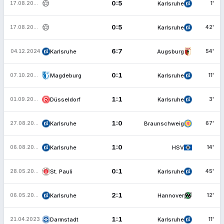
sports_soccer
0:5
Karlsruhe
17.08.2025
1'
sports_soccer
0:5
Karlsruhe
17.08.2025
42'
6:7
Karlsruhe
Augsburg
04.12.2024
54'
0:1
Magdeburg
Karlsruhe
07.10.2023
11'
1:1
Düsseldorf
Karlsruhe
01.09.2023
3'
1:0
Karlsruhe
Braunschweig
27.08.2023
67'
1:0
Karlsruhe
HSV
06.08.2023
14'
0:1
St. Pauli
Karlsruhe
28.05.2023
45'
2:1
Karlsruhe
Hannover
06.05.2023
12'
1:1
Darmstadt
Karlsruhe
21.04.2023
11'