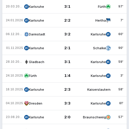
3:1
Karlsruhe
Fürth
20.03.2026
97'
2:2
Karlsruhe
Hertha
24.01.2026
7'
3:2
Darmstadt
Karlsruhe
06.12.2025
60'
2:1
Karlsruhe
Schalke
01.11.2025
90'
3:1
Gladbach
Karlsruhe
28.10.2025
59'
1:4
Fürth
Karlsruhe
24.10.2025
3'
2:3
Karlsruhe
Kaiserslautern
18.10.2025
58'
3:3
Dresden
Karlsruhe
04.10.2025
61'
2:0
Karlsruhe
Braunschweig
23.08.2025
57'