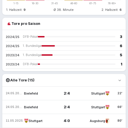
1-15
16-30
31-45
46-60
61-75
76-90+
1. Halbzeit:
9
Ø 38. Minute
2. Halbzeit:
6
bar_chart
Tore pro Saison
3
2024/25
DFB-Pokal
6
2024/25
1. Bundesliga
5
2023/24
1. Bundesliga
1
2023/24
DFB-Pokal
expand_more
sports_soccer
Alle Tore (15)
2:4
Bielefeld
Stuttgart
24.05.2025
22'
2:4
Bielefeld
Stuttgart
24.05.2025
66'
4:0
Stuttgart
Augsburg
11.05.2025
80'