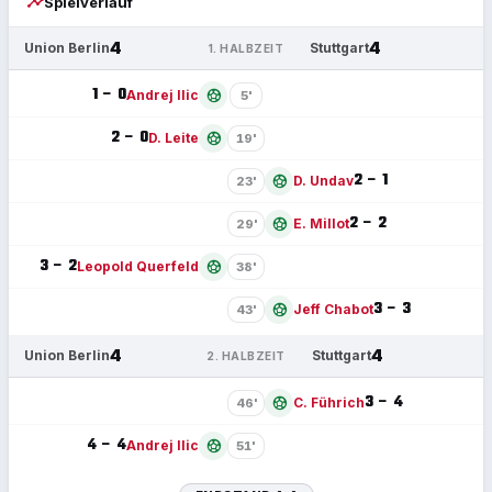
timeline
Spielverlauf
4
4
Union Berlin
Stuttgart
1. HALBZEIT
1 – 0
sports_soccer
Andrej Ilic
5'
2 – 0
sports_soccer
D. Leite
19'
2 – 1
sports_soccer
D. Undav
23'
2 – 2
sports_soccer
E. Millot
29'
3 – 2
sports_soccer
Leopold Querfeld
38'
3 – 3
sports_soccer
Jeff Chabot
43'
4
4
Union Berlin
Stuttgart
2. HALBZEIT
3 – 4
sports_soccer
C. Führich
46'
4 – 4
sports_soccer
Andrej Ilic
51'