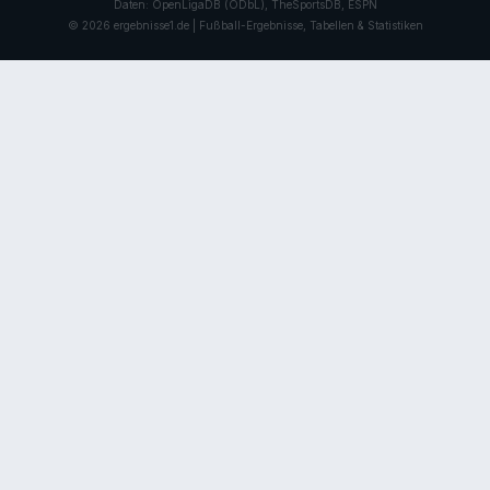
Daten: OpenLigaDB (ODbL), TheSportsDB, ESPN
© 2026 ergebnisse1.de | Fußball-Ergebnisse, Tabellen & Statistiken