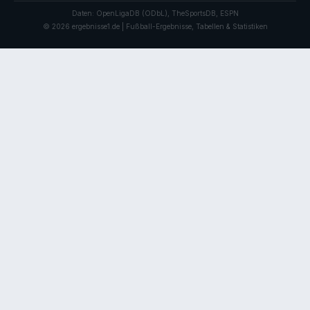
Daten: OpenLigaDB (ODbL), TheSportsDB, ESPN
© 2026 ergebnisse1.de | Fußball-Ergebnisse, Tabellen & Statistiken