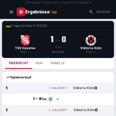
TSV Havelse vs Viktoria Köln, 3. Liga 2021/22 Spieltag 9
menu
search
sports_soccer
Ergebnisse
1
.de
00:12:54
3. Liga
·
Spieltag 9
·
2021/22
1
0
–
(1:0)
TSV Havelse
Viktoria Köln
Beendet
Profil →
Profil →
ÜBERSICHT
H2H
TABELLE
timeline
Spielverlauf
1
0
Viktoria Köln
1. HALBZEIT
1 – 0
sports_soccer
Tor
0'
1
0
Viktoria Köln
2. HALBZEIT