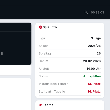
search
00:32:03
info
Spielinfo
Liga
3. Liga
Saison
2025/26
II
Spieltag
26
Datum
28.02.2026
Anstoß
14:00 Uhr
Status
Abgepfiffen
Viktoria Köln Tabelle
13. Platz
Stuttgart II Tabelle
14. Platz
group
Teams