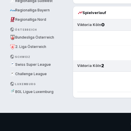
Regionalliga Südwest
Regionalliga Bayern
timeline
Spielverlauf
Regionalliga Nord
0
Viktoria Köln
PUBLIC
ÖSTERREICH
Bundesliga Österreich
2. Liga Österreich
PUBLIC
SCHWEIZ
Swiss Super League
2
Viktoria Köln
Challenge League
PUBLIC
LUXEMBURG
BGL Ligue Luxemburg