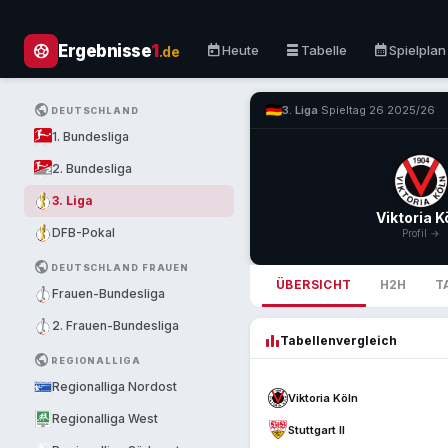
sports_soccer
today
table_rows
calendar_month
Ergebnisse
1
Heute
Tabelle
Spielplan
.de
PUBLIC
3. Liga
·
Spieltag 26
·
2025/26
DEUTSCHLAND
1. Bundesliga
2. Bundesliga
3. Liga
Viktoria K
DFB-Pokal
Profil →
PUBLIC
DEUTSCHLAND FRAUEN
ÜBERSICHT
H2H
T
Frauen-Bundesliga
2. Frauen-Bundesliga
leaderboard
Tabellenvergleich
PUBLIC
REGIONALLIGA
Regionalliga Nordost
Viktoria Köln
Regionalliga West
Stuttgart II