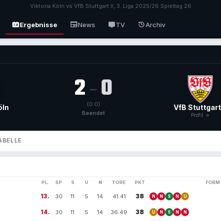
Viktoria Köln vs VfB Stuttgart II, 3. Liga 2025/26 Spieltag 26
scoreboard
newspaper
tv
history
Ergebnisse
News
TV
Archiv
2
0
–
(0:0)
öln
VfB Stuttgart 
Beendet
Profil →
ABELLE
PL.
SP
S
U
N
TORE
PKT
FORM
13.
38
30
11
5
14
41:41
N
N
S
N
U
14.
38
30
11
5
14
36:49
U
N
S
N
N