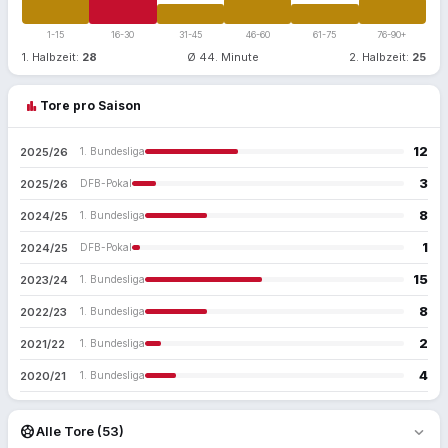
1-15
16-30
31-45
46-60
61-75
76-90+
1. Halbzeit:
28
Ø 44. Minute
2. Halbzeit:
25
bar_chart
Tore pro Saison
12
2025/26
1. Bundesliga
3
2025/26
DFB-Pokal
8
2024/25
1. Bundesliga
1
2024/25
DFB-Pokal
15
2023/24
1. Bundesliga
8
2022/23
1. Bundesliga
2
2021/22
1. Bundesliga
4
2020/21
1. Bundesliga
expand_more
sports_soccer
Alle Tore (53)