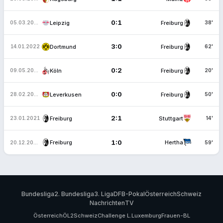
0:1
Leipzig
Freiburg
05.03.2022
38'
3:0
Dortmund
Freiburg
14.01.2022
62'
0:2
Köln
Freiburg
09.05.2021
20'
0:0
Leverkusen
Freiburg
28.02.2021
50'
2:1
Freiburg
Stuttgart
23.01.2021
14'
1:0
Freiburg
Hertha
20.12.2020
59'
Bundesliga
2. Bundesliga
3. Liga
DFB-Pokal
Österreich
Schweiz
Nachrichten
TV
Österreich
ÖL2
Schweiz
Challenge L.
Luxemburg
Frauen-BL