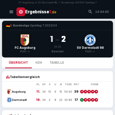
FC Augsburg vs SV Darmstadt 98, 1. Bundesliga 2023/24 Spieltag 7
menu
search
sports_soccer
Ergebnisse
1
.de
14:44:40
1. Bundesliga
·
Spieltag 7
·
2023/24
1
2
–
(0:0)
FC Augsburg
SV Darmstadt 98
Beendet
Profil →
Profil →
ÜBERSICHT
H2H
TABELLE
leaderboard
Tabellenvergleich
PL.
SP
S
U
N
TORE
PKT
FORM
11.
39
Augsburg
34
10
9
15
50:60
N
N
N
N
N
18.
17
Darmstadt
34
3
8
23
30:86
S
N
N
N
N