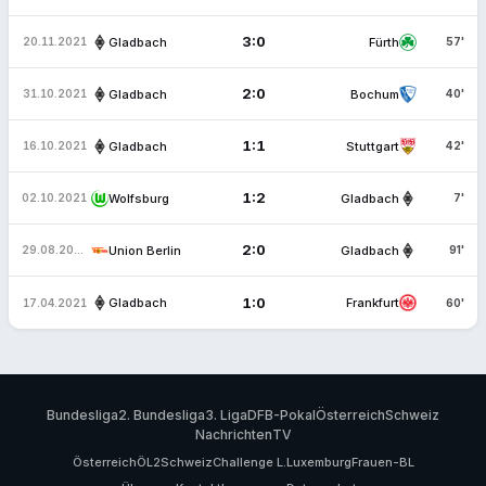
3:0
Gladbach
Fürth
20.11.2021
57'
2:0
Gladbach
Bochum
31.10.2021
40'
1:1
Gladbach
Stuttgart
16.10.2021
42'
1:2
Wolfsburg
Gladbach
02.10.2021
7'
2:0
Union Berlin
Gladbach
29.08.2021
91'
1:0
Gladbach
Frankfurt
17.04.2021
60'
Bundesliga
2. Bundesliga
3. Liga
DFB-Pokal
Österreich
Schweiz
Nachrichten
TV
Österreich
ÖL2
Schweiz
Challenge L.
Luxemburg
Frauen-BL