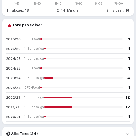
1-15
16-30
31-45
46-60
61-75
76-90+
1. Halbzeit:
18
Ø 44. Minute
2. Halbzeit:
16
bar_chart
Tore pro Saison
1
2025/26
DFB-Pokal
1
2025/26
1. Bundesliga
1
2024/25
1. Bundesliga
1
2024/25
DFB-Pokal
4
2023/24
1. Bundesliga
1
2023/24
DFB-Pokal
12
2022/23
1. Bundesliga
12
2021/22
1. Bundesliga
1
2020/21
1. Bundesliga
expand_more
sports_soccer
Alle Tore (34)