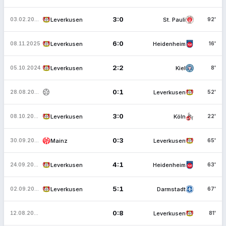
3:0
Leverkusen
St. Pauli
03.02.2026
92'
6:0
Leverkusen
Heidenheim
08.11.2025
16'
2:2
Leverkusen
Kiel
05.10.2024
8'
sports_soccer
0:1
Leverkusen
28.08.2024
52'
3:0
Leverkusen
Köln
08.10.2023
22'
0:3
Mainz
Leverkusen
30.09.2023
65'
4:1
Leverkusen
Heidenheim
24.09.2023
63'
5:1
Leverkusen
Darmstadt
02.09.2023
67'
0:8
Leverkusen
12.08.2023
81'