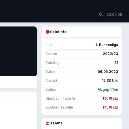
search
22:00:08
info
Spielinfo
Liga
1. Bundesliga
Saison
2022/23
m
Spieltag
31
Datum
06.05.2023
Anstoß
15:30 Uhr
Status
Abgepfiffen
Gladbach Tabelle
10. Platz
Bochum Tabelle
14. Platz
group
Teams