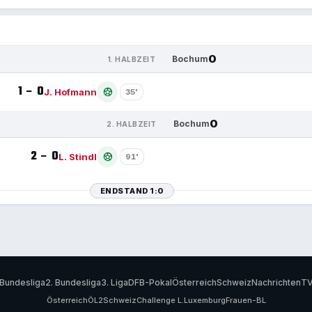
0
Bochum
1. HALBZEIT
1 – 0
sports_soccer
J. Hofmann
35'
0
Bochum
2. HALBZEIT
2 – 0
sports_soccer
L. Stindl
91'
ENDSTAND 1:0
Bundesliga
2. Bundesliga
3. Liga
DFB-Pokal
Österreich
Schweiz
Nachrichten
T
Österreich
ÖL2
Schweiz
Challenge L.
Luxemburg
Frauen-BL