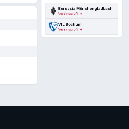
Borussia Mönchengladbach
Vereinsprofil →
VfL Bochum
Vereinsprofil →
V