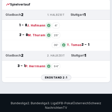
timeline
Spielverlauf
2
1
Gladbach
Stuttgart
1. HALBZEIT
1 – 0
sports_soccer
J. Hofmann
4'
2 – 0
sports_soccer
M. Thuram
25'
2 – 1
sports_soccer
T. Tomas
35'
2
1
Gladbach
Stuttgart
2. HALBZEIT
3 – 1
sports_soccer
P. Herrmann
94'
ENDSTAND 2:1
Bundesliga
2. Bundesliga
3. Liga
DFB-Pokal
Österreich
Schweiz
Nachrichten
TV