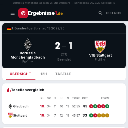
Borussia Mönchengladbach vs VfB Stuttgart, 1. Bundesliga 2022/23 Spieltag 13
menu
search
sports_soccer
Ergebnisse
1
.de
09:14:03
1. Bundesliga
·
Spieltag 13
·
2022/23
2
1
–
Borussia
(2:1)
VfB Stuttgart
Mönchengladbach
Beendet
Profil →
Profil →
ÜBERSICHT
H2H
TABELLE
leaderboard
Tabellenvergleich
PL.
SP
S
U
N
TORE
PKT
FORM
10.
43
Gladbach
34
11
10
13
52:55
N
S
N
N
S
16.
33
Stuttgart
34
7
12
15
45:57
S
N
U
U
U