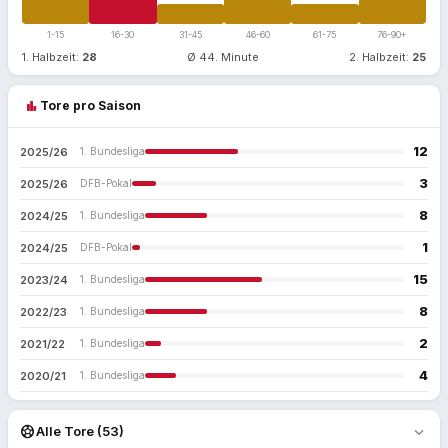
1-15
16-30
31-45
46-60
61-75
76-90+
1. Halbzeit:
28
Ø 44. Minute
2. Halbzeit:
25
bar_chart
Tore pro Saison
12
2025/26
1. Bundesliga
3
2025/26
DFB-Pokal
8
2024/25
1. Bundesliga
1
2024/25
DFB-Pokal
15
2023/24
1. Bundesliga
8
2022/23
1. Bundesliga
2
2021/22
1. Bundesliga
4
2020/21
1. Bundesliga
expand_more
sports_soccer
Alle Tore (53)