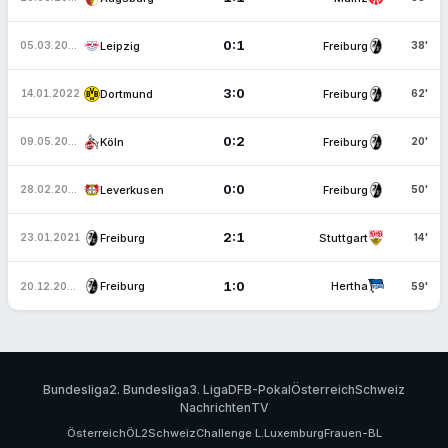
0:1
Leipzig
Freiburg
05.03.2022
38'
3:0
Dortmund
Freiburg
14.01.2022
62'
0:2
Köln
Freiburg
09.05.2021
20'
0:0
Leverkusen
Freiburg
28.02.2021
50'
2:1
Freiburg
Stuttgart
23.01.2021
14'
1:0
Freiburg
Hertha
20.12.2020
59'
Bundesliga
2. Bundesliga
3. Liga
DFB-Pokal
Österreich
Schweiz
Nachrichten
TV
Österreich
ÖL2
Schweiz
Challenge L.
Luxemburg
Frauen-BL