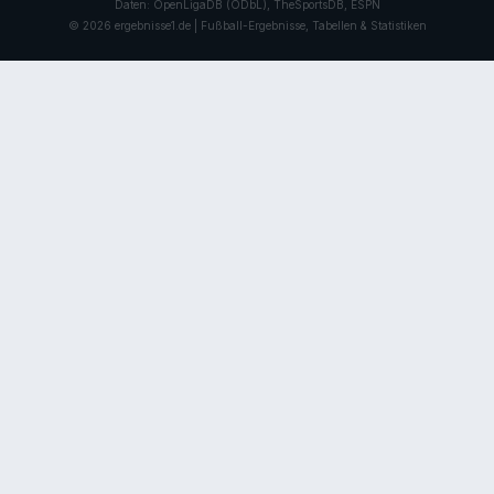
Daten: OpenLigaDB (ODbL), TheSportsDB, ESPN
© 2026 ergebnisse1.de | Fußball-Ergebnisse, Tabellen & Statistiken