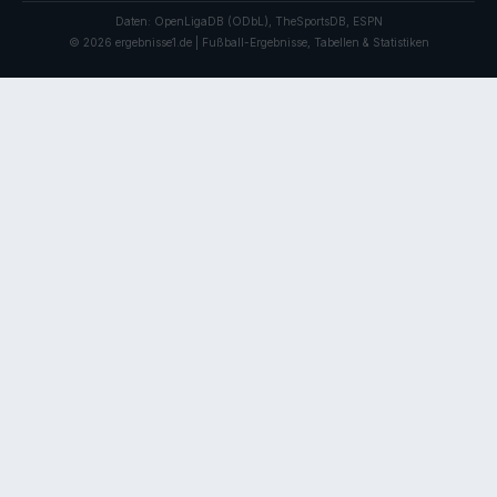
Daten: OpenLigaDB (ODbL), TheSportsDB, ESPN
© 2026 ergebnisse1.de | Fußball-Ergebnisse, Tabellen & Statistiken