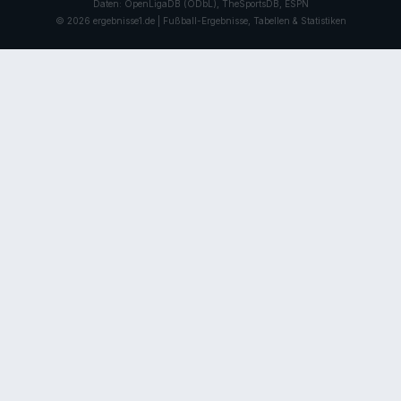
Daten: OpenLigaDB (ODbL), TheSportsDB, ESPN
© 2026 ergebnisse1.de | Fußball-Ergebnisse, Tabellen & Statistiken