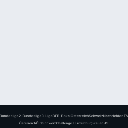
Bundesliga
2. Bundesliga
3. Liga
DFB-Pokal
Österreich
Schweiz
Nachrichten
T
Österreich
ÖL2
Schweiz
Challenge L.
Luxemburg
Frauen-BL