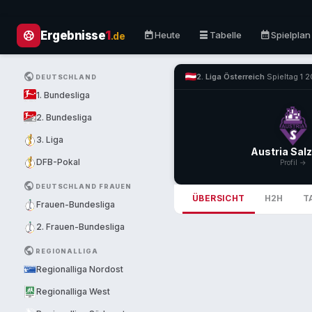
sports_soccer
today
table_rows
calendar_month
Ergebnisse
1
Heute
Tabelle
Spielplan
.de
PUBLIC
2. Liga Österreich
·
Spieltag 1
·
2
DEUTSCHLAND
1. Bundesliga
2. Bundesliga
3. Liga
Austria Sal
DFB-Pokal
Profil →
PUBLIC
DEUTSCHLAND FRAUEN
ÜBERSICHT
H2H
T
Frauen-Bundesliga
2. Frauen-Bundesliga
PUBLIC
REGIONALLIGA
Regionalliga Nordost
Regionalliga West