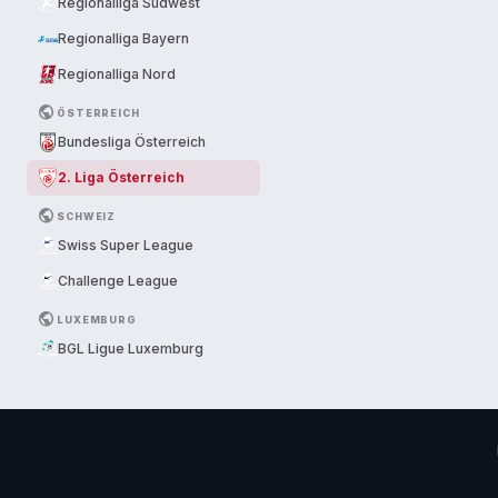
Regionalliga Südwest
Regionalliga Bayern
Regionalliga Nord
PUBLIC
ÖSTERREICH
Bundesliga Österreich
2. Liga Österreich
PUBLIC
SCHWEIZ
Swiss Super League
Challenge League
PUBLIC
LUXEMBURG
BGL Ligue Luxemburg