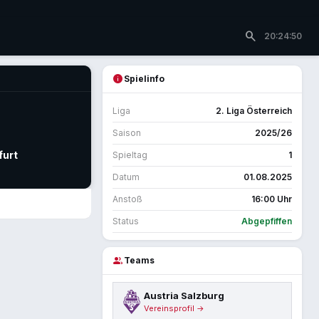
search
20:24:50
info
Spielinfo
Liga
2. Liga Österreich
Saison
2025/26
furt
Spieltag
1
Datum
01.08.2025
Anstoß
16:00 Uhr
Status
Abgepfiffen
group
Teams
Austria Salzburg
Vereinsprofil →