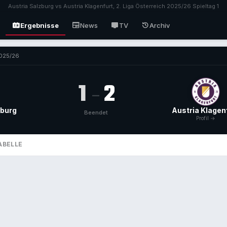
Austria Salzburg vs Austria Klagenfurt, 2. Liga Österreich 2025/26 Spieltag 1
scoreboard
newspaper
tv
history
Ergebnisse
News
TV
Archiv
025/26
1
2
–
zburg
Austria Klagen
Beendet
Profil →
ABELLE