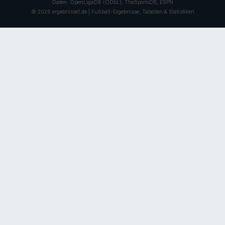
Daten: OpenLigaDB (ODbL), TheSportsDB, ESPN
© 2026 ergebnisse1.de | Fußball-Ergebnisse, Tabellen & Statistiken