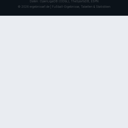
Daten: OpenLigaDB (ODbL), TheSportsDB, ESPN
© 2026 ergebnisse1.de | Fußball-Ergebnisse, Tabellen & Statistiken