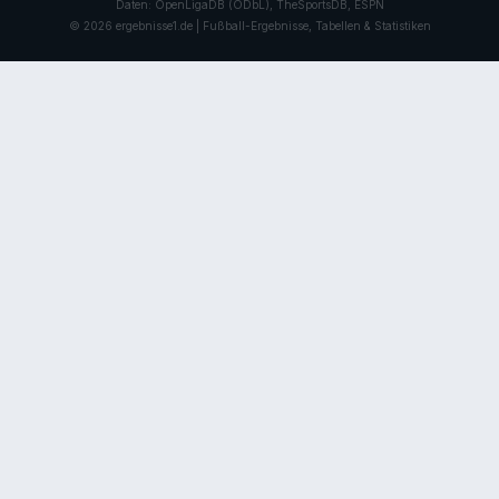
Daten: OpenLigaDB (ODbL), TheSportsDB, ESPN
© 2026 ergebnisse1.de | Fußball-Ergebnisse, Tabellen & Statistiken