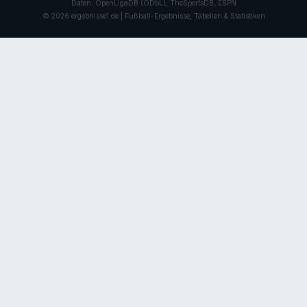
Daten: OpenLigaDB (ODbL), TheSportsDB, ESPN
© 2026 ergebnisse1.de | Fußball-Ergebnisse, Tabellen & Statistiken