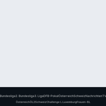
Bundesliga
2. Bundesliga
3. Liga
DFB-Pokal
Österreich
Schweiz
Nachrichten
T
Österreich
ÖL2
Schweiz
Challenge L.
Luxemburg
Frauen-BL