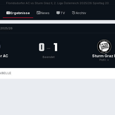
Floridsdorfer AC vs Sturm Graz II, 2. Liga Österreich 2025/26 Spieltag 20
scoreboard
newspaper
tv
history
Ergebnisse
News
TV
Archiv
·
2025/26
0
1
–
er AC
Sturm Graz I
Beendet
Profil →
ABELLE